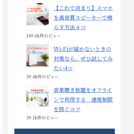
【これで決まり】スマホ
を高音質スピーカーで鳴
らす方法４つ
149.6k件のビュー
Wi-Fiが届かないときの
対策なら、ぜひ試してみ
たい4つ
39.4k件のビュー
音楽聴き放題をオフライ
ンで利用する 速度制限
を防ぐコツ
39.1k件のビュー