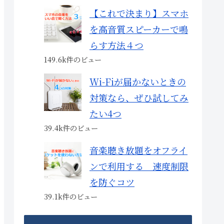
【これで決まり】スマホ
を高音質スピーカーで鳴
らす方法４つ
149.6k件のビュー
Wi-Fiが届かないときの
対策なら、ぜひ試してみ
たい4つ
39.4k件のビュー
音楽聴き放題をオフライ
ンで利用する 速度制限
を防ぐコツ
39.1k件のビュー