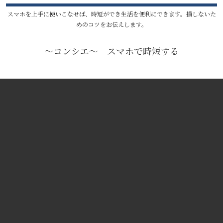
スマホを上手に使いこなせば、時短ができ生活を便利にできます。損しないた
めのコツをお伝えします。
〜コンシエ〜 スマホで時短する