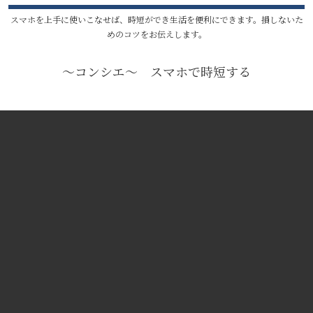
スマホを上手に使いこなせば、時短ができ生活を便利にできます。損しないた
めのコツをお伝えします。
〜コンシエ〜 スマホで時短する