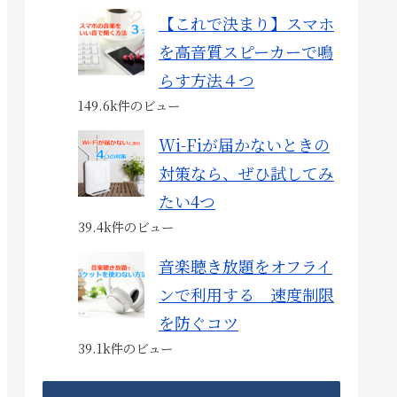
【これで決まり】スマホ
を高音質スピーカーで鳴
らす方法４つ
149.6k件のビュー
Wi-Fiが届かないときの
対策なら、ぜひ試してみ
たい4つ
39.4k件のビュー
音楽聴き放題をオフライ
ンで利用する 速度制限
を防ぐコツ
39.1k件のビュー